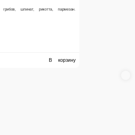
я.
Курица + грибы
Диаметр: 30 см. Состав: томаты Pelati, курица, белые грибы, шампиньоны, сладки
510 г.
Опции
780 ₽
ну