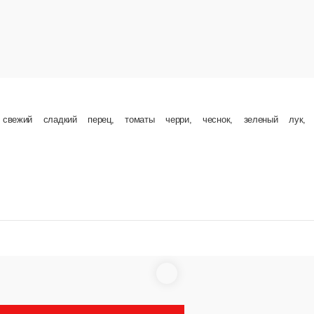
Бекон+черри
Диаметр: 30 см. Состав: томаты Pelati, бекон, ч
ичьи колбаски, бекон, сыр моцарелла.