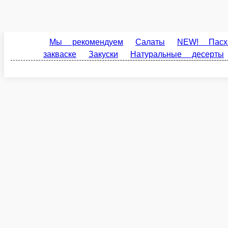
Четыре сыра
Диаметр: 30 см. Состав: томаты Pelati, моцарелла, маасдам, горгондзо
410 г.
Опции
740 ₽