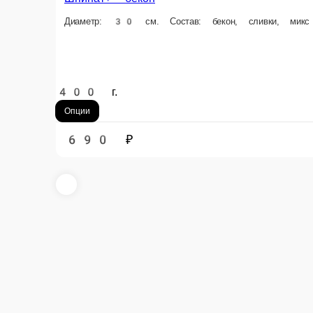
Ветчина
Диаметр: 30 см. Состав: томаты Pelati, сыр моцарелла и ветчина курина
400 г.
Опции
660 ₽
В корзи