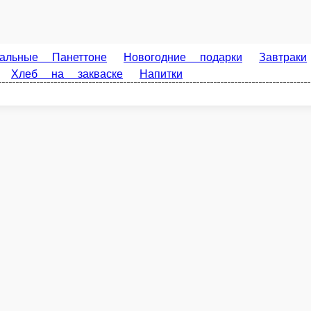
Маргарита
Диаметр: 30 см. Состав: томаты Pelati, сыр моцарелла, базилик.
Пе
Диа
ла, пармезан.
340 г.
420 г
Опции
Оп
470 ₽
71
В корзину
В корзину